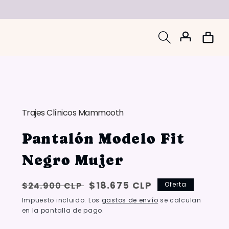
Iniciar
Carrito
sesión
Trajes Clínicos Mammooth
Pantalón Modelo Fit
Negro Mujer
Precio
Oferta:
$18.675 CLP
$24.900 CLP
Oferta
habitual
{{
Impuesto incluido. Los
gastos de envío
se calculan
en la pantalla de pago.
saved_amount
}}