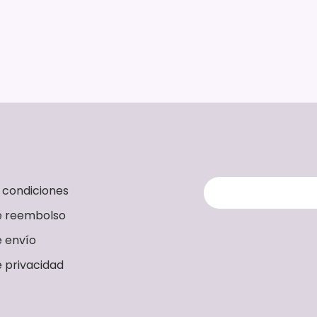
 condiciones
de reembolso
e envío
e privacidad