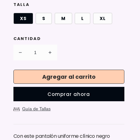
TALLA
XS
S
M
L
XL
CANTIDAD
Reducir
Aumentar
cantidad
cantidad
para
para
Pantalón
Pantalón
Agregar al carrito
Modelo
Modelo
Fit
Fit
Comprar ahora
Negro
Negro
Mujer
Mujer
Guía de Tallas
Con este pantalón uniforme clínico negro