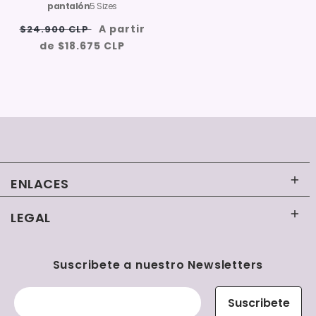
pantalón
5 Sizes
Precio
Oferta:
A partir
$24.900 CLP
habitual
{{
de $18.675 CLP
saved_amount
}}
ENLACES
LEGAL
Inicio
Contacto
Términos y condiciones
Suscribete a nuestro Newsletters
Uniformes Clínicos Mujer
Políticas de reembolso
Suscribete