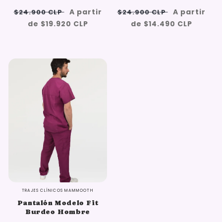
Precio
Oferta:
Precio
Oferta:
A partir
A partir
$24.900 CLP
$24.900 CLP
habitual
{{
habitual
{{
de $19.920 CLP
de $14.490 CLP
saved_amount
saved_am
}}
}}
Oferta
TRAJES CLÍNICOS MAMMOOTH
Pantalón Modelo Fit
Burdeo Hombre