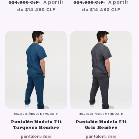
Precio
Oferta:
Precio
Oferta:
A partir
A partir
$24.900 CLP
$24.900 CLP
habitual
{{
habitual
{{
de $14.490 CLP
de $14.490 CLP
saved_amount
saved_am
}}
}}
Oferta
Oferta
TRAJES CLÍNICOS MAMMOOTH
TRAJES CLÍNICOS MAMMOOTH
Pantalón Modelo Fit
Pantalón Modelo Fit
Turquesa Hombre
Gris Hombre
pantalón
5 Sizes
pantalón
5 Sizes