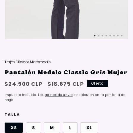
Trajes Clínicos Mammooth
Pantalón Modelo Classic Gris Mujer
Precio
Oferta:
$24.900 CLP
$18.675 CLP
Oferta
habitual
{{
Impuesto incluido. Los
gastos de envío
se calculan en la pantalla de
saved_amount
pago.
}}
TALLA
XS
S
M
L
XL