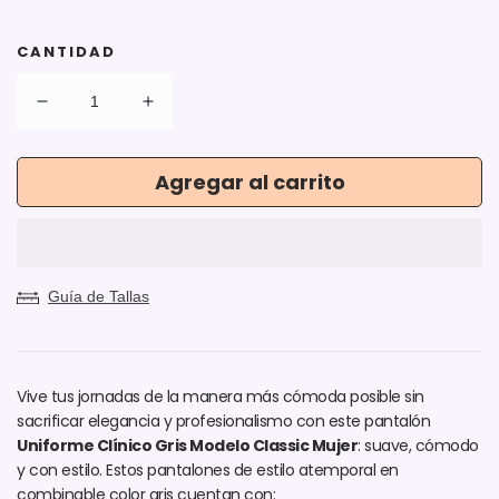
CANTIDAD
Reducir
Aumentar
cantidad
cantidad
para
para
Agregar al carrito
Pantalón
Pantalón
Modelo
Modelo
Classic
Classic
Gris
Gris
Mujer
Mujer
Guía de Tallas
Vive tus jornadas de la manera más cómoda posible sin
sacrificar elegancia y profesionalismo con este pantalón
Uniforme Clínico Gris Modelo Classic Mujer
: suave, cómodo
y con estilo. Estos pantalones de estilo atemporal en
combinable color gris cuentan con: