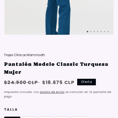
Trajes Clínicos Mammooth
Pantalón Modelo Classic Turquesa
Mujer
Precio
Oferta:
$24.900 CLP
$18.675 CLP
Oferta
habitual
{{
Impuesto incluido. Los
gastos de envío
se calculan en la pantalla de
saved_amount
pago.
}}
TALLA