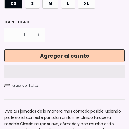
XS
S
M
L
XL
CANTIDAD
Reducir
Aumentar
cantidad
cantidad
para
para
Agregar al carrito
Pantalón
Pantalón
Modelo
Modelo
Classic
Classic
Turquesa
Turquesa
Mujer
Mujer
Guía de Tallas
Vive tus jornadas de la manera más cómoda posible luciendo
profesional con este pantalón uniforme clínico turquesa
modelo Classic mujer: suave, cómodo y con mucho estilo.