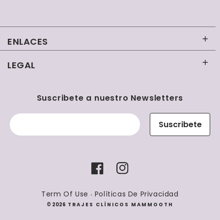
ENLACES
LEGAL
Inicio
Contacto
Términos y condiciones
Suscribete a nuestro Newsletters
Uniformes Clínicos Mujer
Políticas de reembolso
Suscribete
Uniformes Clínicos Hombre
Políticas de envío
Tienda
Políticas de privacidad
Facebook
Instagram
Términos del servicio
Term Of Use
Políticas De Privacidad
Formas
·
Política de reembolso
© 2026
TRAJES CLÍNICOS MAMMOOTH
de