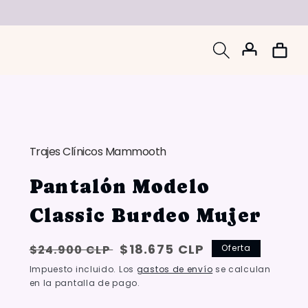
Iniciar
Carrito
sesión
Trajes Clínicos Mammooth
Pantalón Modelo
Classic Burdeo Mujer
Precio
Oferta:
$18.675 CLP
$24.900 CLP
Oferta
habitual
{{
Impuesto incluido. Los
gastos de envío
se calculan
en la pantalla de pago.
saved_amount
}}