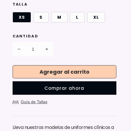
TALLA
XS
S
M
L
XL
CANTIDAD
Reducir
Aumentar
cantidad
cantidad
para
para
Pantalón
Pantalón
Agregar al carrito
Modelo
Modelo
Classic
Classic
Comprar ahora
Burdeo
Burdeo
Mujer
Mujer
Guía de Tallas
Lleva nuestros modelos de uniformes clínicos a