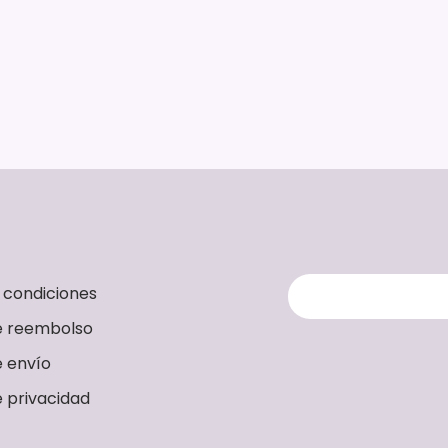
 condiciones
de reembolso
e envío
e privacidad