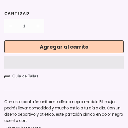
CANTIDAD
Reducir
Aumentar
cantidad
cantidad
para
para
Agregar al carrito
Pantalón
Pantalón
Modelo
Modelo
Fit
Fit
Negro
Negro
Mujer
Mujer
Guía de Tallas
Con este pantalón uniforme clínico negro modelo Fit mujer,
podrás llevar comodidad y mucho estilo a tu día a día. Con un
diseño deportivo y atlético, este pantalón clínico en color negro
cuenta con: