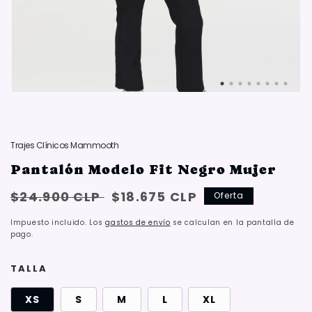
Trajes Clínicos Mammooth
Pantalón Modelo Fit Negro Mujer
Precio
Oferta:
$24.900 CLP
$18.675 CLP
Oferta
habitual
{{
Impuesto incluido. Los
gastos de envío
se calculan en la pantalla de
saved_amount
pago.
}}
TALLA
XS
S
M
L
XL