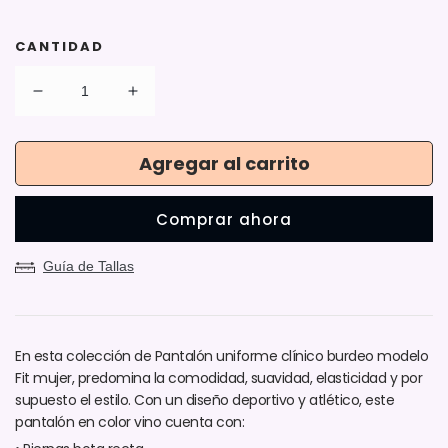
CANTIDAD
Reducir
Aumentar
cantidad
cantidad
para
para
Agregar al carrito
Pantalón
Pantalón
Modelo
Modelo
Fit
Fit
Comprar ahora
Burdeo
Burdeo
Mujer
Mujer
Guía de Tallas
En esta colección de Pantalón uniforme clínico burdeo modelo
Fit mujer, predomina la comodidad, suavidad, elasticidad y por
supuesto el estilo. Con un diseño deportivo y atlético, este
pantalón en color vino cuenta con: