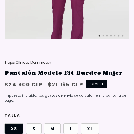
Trajes Clínicos Mammooth
Pantalón Modelo Fit Burdeo Mujer
Precio
Oferta:
$24.900 CLP
$21.165 CLP
Oferta
habitual
{{
Impuesto incluido. Los
gastos de envío
se calculan en la pantalla de
saved_amount
pago.
}}
TALLA
XS
S
M
L
XL