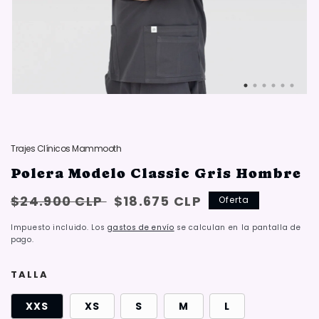
Trajes Clínicos Mammooth
Polera Modelo Classic Gris Hombre
Precio
Oferta:
$24.900 CLP
$18.675 CLP
Oferta
habitual
{{
Impuesto incluido. Los
gastos de envío
se calculan en la pantalla de
saved_amount
pago.
}}
TALLA
XXS
XS
S
M
L