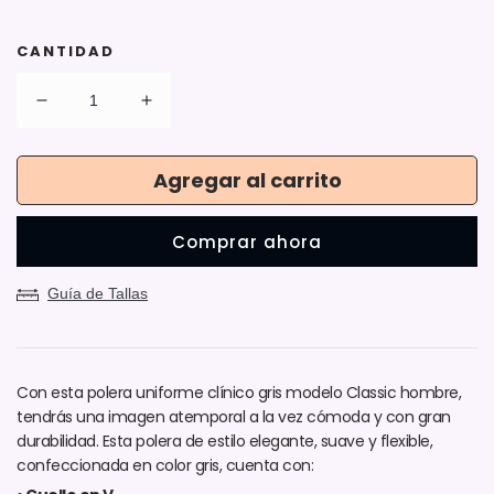
CANTIDAD
Reducir
Aumentar
cantidad
cantidad
para
para
Agregar al carrito
Polera
Polera
Modelo
Modelo
Classic
Classic
Comprar ahora
Gris
Gris
Hombre
Hombre
Guía de Tallas
Con esta polera uniforme clínico gris modelo Classic hombre,
tendrás una imagen atemporal a la vez cómoda y con gran
durabilidad. Esta polera de estilo elegante, suave y flexible,
confeccionada en color gris, cuenta con: