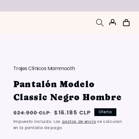
Iniciar
Carrito
sesión
Trajes Clínicos Mammooth
Pantalón Modelo
Classic Negro Hombre
Precio
Oferta:
$16.185 CLP
$24.900 CLP
Oferta
habitual
{{
Impuesto incluido. Los
gastos de envío
se calculan
en la pantalla de pago.
saved_amount
}}