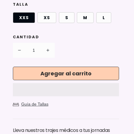
TALLA
XXS
XS
S
M
L
CANTIDAD
Reducir
Aumentar
cantidad
cantidad
para
para
Pantalón
Pantalón
Agregar al carrito
Modelo
Modelo
Classic
Classic
Negro
Negro
Hombre
Hombre
Guía de Tallas
Lleva nuestros trajes médicos a tus jornadas