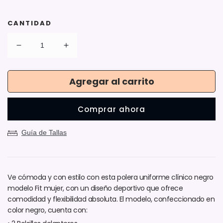
CANTIDAD
Reducir
Aumentar
cantidad
cantidad
para
para
Agregar al carrito
Polera
Polera
Modelo
Modelo
Fit
Fit
Comprar ahora
Negra
Negra
Mujer
Mujer
Guía de Tallas
Ve cómoda y con estilo con esta polera uniforme clínico negro
modelo Fit mujer, con un diseño deportivo que ofrece
comodidad y flexibilidad absoluta. El modelo, confeccionado en
color negro, cuenta con: