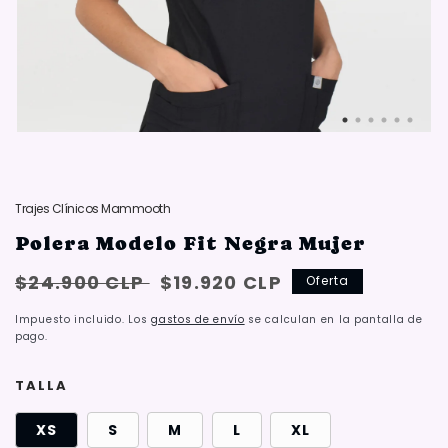
Trajes Clínicos Mammooth
Polera Modelo Fit Negra Mujer
Precio
Oferta:
$24.900 CLP
$19.920 CLP
Oferta
habitual
{{
Impuesto incluido. Los
gastos de envío
se calculan en la pantalla de
saved_amount
pago.
}}
TALLA
XS
S
M
L
XL