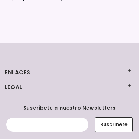
ENLACES
LEGAL
Inicio
Contacto
Términos y condiciones
Suscribete a nuestro Newsletters
Uniformes Clínicos Mujer
Políticas de reembolso
Suscribete
Uniformes Clínicos Hombre
Políticas de envío