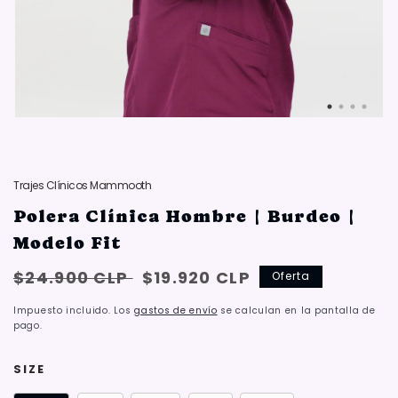
Trajes Clínicos Mammooth
Polera Clínica Hombre | Burdeo |
Modelo Fit
Precio
Oferta:
$24.900 CLP
$19.920 CLP
Oferta
habitual
{{
Impuesto incluido. Los
gastos de envío
se calculan en la pantalla de
saved_amount
pago.
}}
SIZE