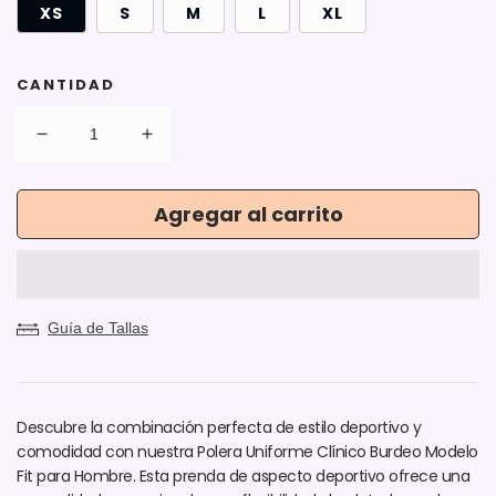
XS
S
M
L
XL
CANTIDAD
Reducir
Aumentar
cantidad
cantidad
para
para
Agregar al carrito
Polera
Polera
Clínica
Clínica
Hombre
Hombre
|
|
Burdeo
Burdeo
|
|
Guía de Tallas
Modelo
Modelo
Fit
Fit
Descubre la combinación perfecta de estilo deportivo y
comodidad con nuestra Polera Uniforme Clínico Burdeo Modelo
Fit para Hombre. Esta prenda de aspecto deportivo ofrece una