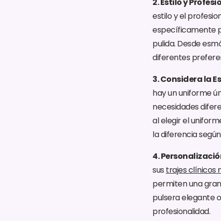
2. Estilo y Profes
estilo y el profes
específicamente p
pulida. Desde esmó
diferentes prefere
3. Considera la E
hay un uniforme ún
necesidades difere
al elegir el unifor
la diferencia según
4. Personalizaci
sus
trajes clínicos
permiten una gran 
pulsera elegante 
profesionalidad.