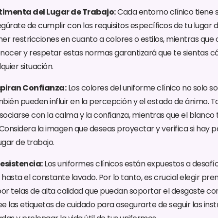
timenta del Lugar de Trabajo:
Cada entorno clínico tiene 
gúrate de cumplir con los requisitos específicos de tu lugar d
er restricciones en cuanto a colores o estilos, mientras que
Conocer y respetar estas normas garantizará que te sientas 
quier situación.
spiran Confianza:
Los colores del uniforme clínico no solo s
bién pueden influir en la percepción y el estado de ánimo. T
asociarse con la calma y la confianza, mientras que el blanco
 Considera la imagen que deseas proyectar y verifica si hay p
ugar de trabajo.
Resistencia:
Los uniformes clínicos están expuestos a desafío
hasta el constante lavado. Por lo tanto, es crucial elegir pr
por telas de alta calidad que puedan soportar el desgaste co
ee las etiquetas de cuidado para asegurarte de seguir las ins