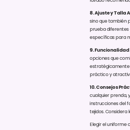
lavado recomendada
8. Ajuste y Talla
sino que también p
prueba diferentes 
específicas para m
9. Funcionalidad s
opciones que combi
estratégicamente 
práctico y atractiv
10. Consejos Prá
cualquier prenda, y
instrucciones del 
tejidos. Considera 
Elegir el uniforme