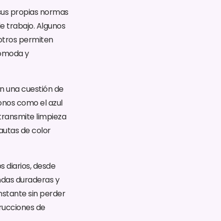
sus propias normas
e trabajo. Algunos
 otros permiten
cómoda y
on una cuestión de
onos como el azul
 transmite limpieza
autas de color
s diarios, desde
endas duraderas y
nstante sin perder
trucciones de