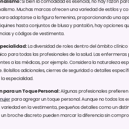
ionalismo:
Si bien la comodidad es esencial, no hay razón p
ionalismo. Muchas marcas ofrecen una variedad de estilos y c
ara adaptarse a la figura femenina, proporcionando una apa
quines hasta conjuntos de blusa y pantalón, hay opciones qu
ncias y códigos de vestimenta.
specialidad:
La diversidad de roles dentro del ámbito clínico 
ico para todas las profesionales de la salud. Las enfermeras
ntes a las médicas, por ejemplo. Considera la naturaleza espe
me. Bolsillos adicionales, cierres de seguridad o detalles espe
 la especialidad.
ón para un Toque Personal:
Algunas profesionales prefieren
 mujer
para agregar un toque personal. Aunque no todos los en
variedad en la vestimenta, pequeños detalles como un distinti
o un broche discreto pueden marcar la diferencia sin compr