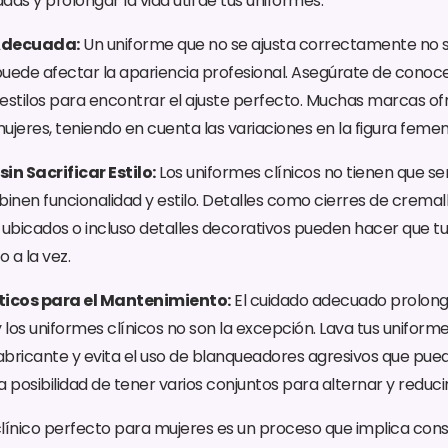
s y prolongar la vida útil de tus uniformes.
 Adecuada:
Un uniforme que no se ajusta correctamente no 
uede afectar la apariencia profesional. Asegúrate de conocer
estilos para encontrar el ajuste perfecto. Muchas marcas of
ujeres, teniendo en cuenta las variaciones en la figura femen
in Sacrificar Estilo:
Los uniformes clínicos no tienen que se
nen funcionalidad y estilo. Detalles como cierres de cremalle
ubicados o incluso detalles decorativos pueden hacer que t
o a la vez.
cticos para el Mantenimiento:
El cuidado adecuado prolonga 
 los uniformes clínicos no son la excepción. Lava tus uniforme
fabricante y evita el uso de blanqueadores agresivos que pue
la posibilidad de tener varios conjuntos para alternar y reduci
 clínico perfecto para mujeres es un proceso que implica cons