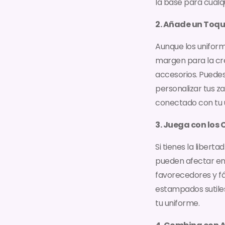
la base para cualq
2. Añade un Toqu
Aunque los uniform
margen para la cre
accesorios. Puedes
personalizar tus z
conectado con tu un
3. Juega con los 
Si tienes la libert
pueden afectar en 
favorecedores y fá
estampados sutiles
tu uniforme.