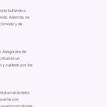
. Una bufanda o
endo. Además, no
o cómodo y de
s. Asegúrate de
critud es un
o y cuidado por los
tal en el ámbito
moverte con
n un entorno donde