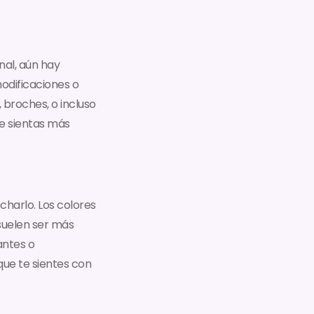
nal, aún hay
modificaciones o
 broches, o incluso
e sientas más
echarlo. Los colores
suelen ser más
antes o
que te sientes con