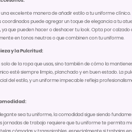
ccesorios:
 una excelente manera de añadir estilo a tu uniforme clínico
s coordinados puede agregar un toque de elegancia a tu atu
s, ya que pueden hacer o deshacer tu look. Opta por calzad
emente en tonos neutros o que combinen con tu uniforme.
eza y la Pulcritud:
ata solo de la ropa que usas, sino también de cómo la mantiene
ínico esté siempre limpio, planchado y en buen estado. La pul
l del estilo, y un uniforme impecable refleja profesionalism
 Comodidad:
egante sea tu uniforme, la comodidad sigue siendo fundamen
gas jornadas de trabajo requiere que tu uniforme te permita 
r telas cómodas y transpirables, especialmente si trabajas e