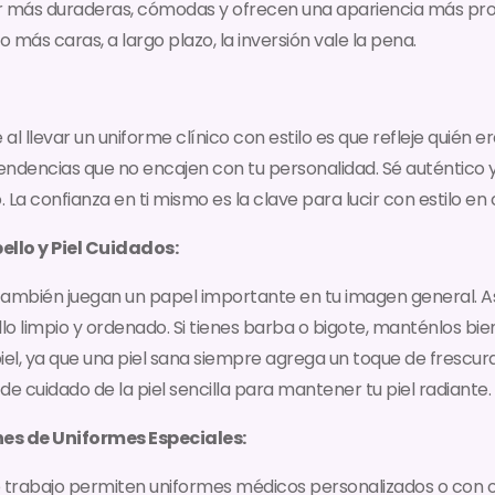
r más duraderas, cómodas y ofrecen una apariencia más pro
más caras, a largo plazo, la inversión vale la pena.
l llevar un uniforme clínico con estilo es que refleje quién er
endencias que no encajen con tu personalidad. Sé auténtico y 
. La confianza en ti mismo es la clave para lucir con estilo en 
ello y Piel Cuidados:
el también juegan un papel importante en tu imagen general. 
o limpio y ordenado. Si tienes barba o bigote, manténlos bie
iel, ya que una piel sana siempre agrega un toque de frescura
e cuidado de la piel sencilla para mantener tu piel radiante.
nes de Uniformes Especiales:
e trabajo permiten uniformes médicos personalizados o con