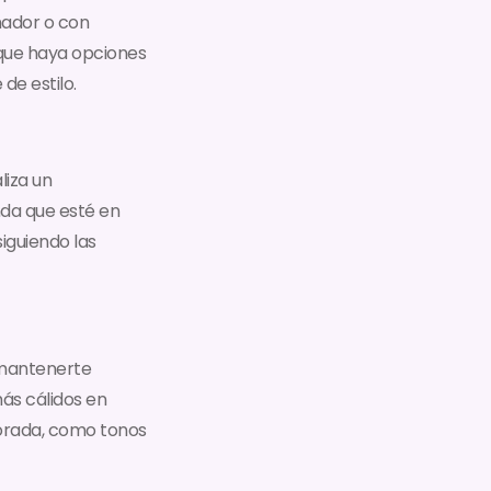
ñador o con
e que haya opciones
de estilo.
liza un
nda que esté en
iguiendo las
 mantenerte
ás cálidos en
porada, como tonos