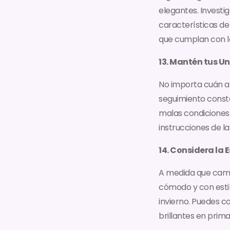
elegantes. Investi
características de
que cumplan con lo
13. Mantén tus U
No importa cuán a
seguimiento const
malas condiciones
instrucciones de l
14. Considera la 
A medida que camb
cómodo y con estil
invierno. Puedes c
brillantes en prim