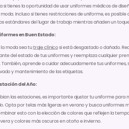
ga si tienes la oportunidad de usar uniformes médicos de dise
 moda. Incluso si tienes restricciones de uniforme, es posibl
s estándares del lugar de trabajo mientras añaden un toque 
niformes en Buen Estado:
 la moda sea tu
traje clínico
si está desgastado o dañado. Rea
ante del estado de tus uniformes y reemplaza cualquier pre
. También, aprende a cuidar adecuadamente tus uniformes, s
avado y mantenimiento de las etiquetas.
Estación del Año:
ian las estaciones, es importante ajustar tu uniforme para
o. Opta por telas más ligeras en verano y busca uniformes m
ombinar esto con la elección de colores que reflejen la tem
avera y colores más oscuros en otoño e invierno.