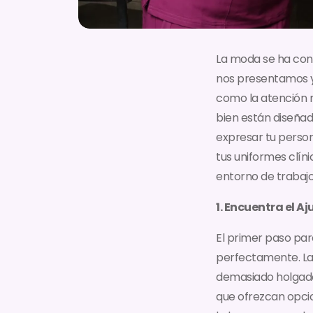
La moda se ha conv
nos presentamos y,
como la atención m
bien están diseñad
expresar tu person
tus uniformes clín
entorno de trabajo
1. Encuentra el Aj
El primer paso para
perfectamente. La 
demasiado holgados
que ofrezcan opci