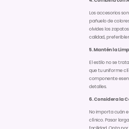
4. Combina con A
Los accesorios son
pañuelo de colore
olvides los zapato
calidad, preferibl
5. Mantén la Limpi
El estilo no se tr
que tu uniforme cl
componente esencia
detalles.
6. Considera la
No importa cuán el
clínico. Pasar lar
facilidad. Opta po