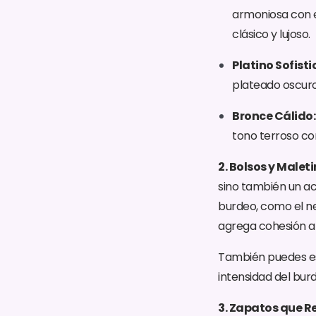
armoniosa con e
clásico y lujoso.
Platino Sofist
plateado oscuro
Bronce Cálido:
tono terroso co
2. Bolsos y Malet
sino también un a
burdeo, como el neg
agrega cohesión a 
También puedes e
intensidad del bur
3. Zapatos que R