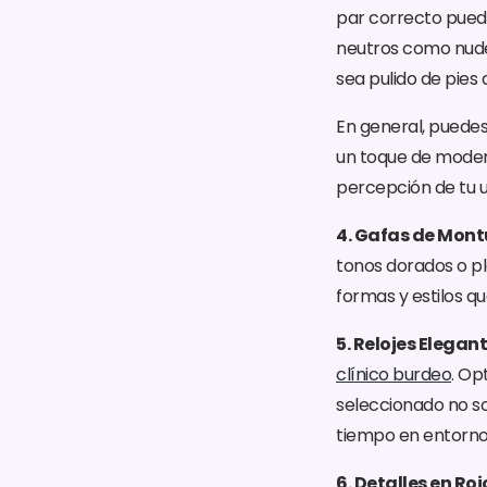
par correcto puede
neutros como nude, 
sea pulido de pies
En general, puedes
un toque de moder
percepción de tu 
4. Gafas de Mont
tonos dorados o pl
formas y estilos q
5. Relojes Elegant
clínico burdeo
. Op
seleccionado no so
tiempo en entornos
6. Detalles en Roj