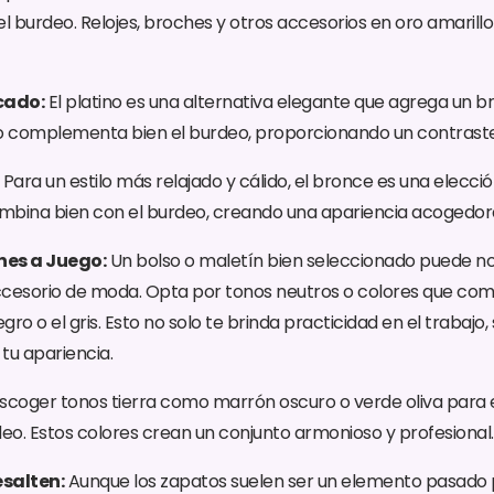
l burdeo. Relojes, broches y otros accesorios en oro amarill
icado:
El platino es una alternativa elegante que agrega un brill
 complementa bien el burdeo, proporcionando un contraste 
Para un estilo más relajado y cálido, el bronce es una elecció
mbina bien con el burdeo, creando una apariencia acogedora 
ines a Juego:
Un bolso o maletín bien seleccionado puede no 
ccesorio de moda. Opta por tonos neutros o colores que co
ro o el gris. Esto no solo te brinda practicidad en el trabajo
tu apariencia.
scoger
tonos tierra como marrón oscuro o verde oliva para eq
deo. Estos colores crean un conjunto armonioso y profesional.
esalten:
Aunque los zapatos suelen ser un elemento pasado por