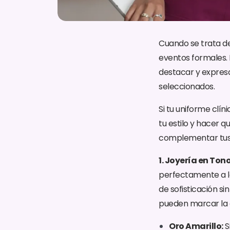
Cuando se trata de 
eventos formales. 
destacar y expresa
seleccionados.
Si tu uniforme clí
tu estilo y hacer q
complementar tus t
1. Joyería en Ton
perfectamente a lo
de sofisticación s
pueden marcar la di
Oro Amarillo:
S