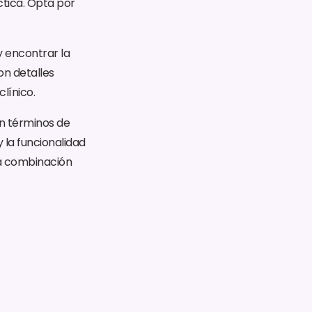
tica. Opta por
y encontrar la
on detalles
clínico.
en términos de
 la funcionalidad
la combinación