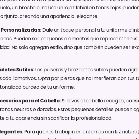
elo, un broche o incluso un lápiz labial en tonos rojos pueden
onjunto, creando una apariencia elegante.
as Personalizadas:
Dale un toque personal a tu uniforme clíni
izadas. Pueden ser pequeños elementos que representen tus l
lidad. No solo agregan estilo, sino que también pueden ser e
aletes Sutiles:
Las pulseras y brazaletes sutiles pueden agr
siado llamativos. Opta por piezas que no interfieran con tus t
onalidad burdeo de tu uniforme.
esorios para el Cabello:
Si llevas el cabello recogido, con
 tonos neutros o dorados. Estos pequeños detalles pueden a
 a tu apariencia sin sacrificar la profesionalidad.
Elegantes:
Para quienes trabajan en entornos con luz natural,