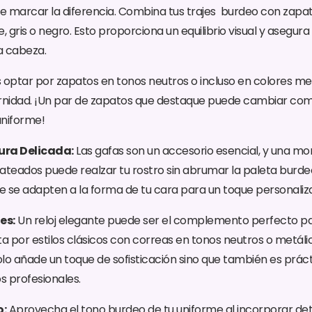
 marcar la diferencia.
Combina tus trajes burdeo con zapat
gris o negro. Esto proporciona un equilibrio visual y asegura
 a cabeza.
 optar por zapatos en tonos neutros o incluso en colores me
nidad. ¡Un par de zapatos que destaque puede cambiar co
uniforme!
ura Delicada:
Las gafas son un accesorio esencial, y una mo
ateados puede realzar tu rostro sin abrumar la paleta burde
ue se adapten a la forma de tu cara para un toque personaliz
es:
Un reloj elegante puede ser el complemento perfecto p
ta por estilos clásicos con correas en tonos neutros o metálic
lo añade un toque de sofisticación sino que también es práct
 profesionales.
o:
Aprovecha el tono burdeo de tu uniforme al incorporar deta