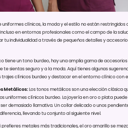
uniformes clínicos, la moda y el estilo no están restringidos a
Incluso en entornos profesionales como el campo de la salud,
r tu individualidad a través de pequeños detalles y accesor
nico tiene un tono burdeo, hay una amplia gama de accesorio
ue te sientas seguro y a la moda. Aquí tienes algunas sugeren
rajes clínicos burdeo y destacar en el entorno clínico con e
os Metálicos:
Los tonos metálicos son una elección clásica q
s uniformes clínicos burdeo. La joyería en oro o plata pued
in ser demasiado llamativa. Un collar delicado o unos pendien
ferencia, llevando tu conjunto al siguiente nivel.
i prefieres metales más tradicionales, el oro amarillo se me