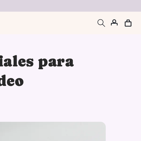
Iniciar
Carrito
sesión
iales para
deo