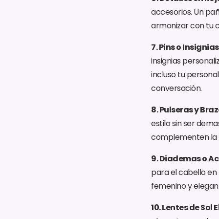
accesorios. Un pañu
armonizar con tu c
7. Pins o Insigni
insignias personal
incluso tu persona
conversación.
8. Pulseras y Braz
estilo sin ser dema
complementen la t
9. Diademas o Acc
para el cabello en
femenino y elegante
10. Lentes de Sol 