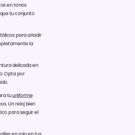
os en tonos
 que tu conjunto
tálicos para añadir
mpletamente la
ntura delicada en
o. Opta por
ado.
ara tu
uniforme
os. Un reloj bien
ico para seguir el
lles en rojo en tus