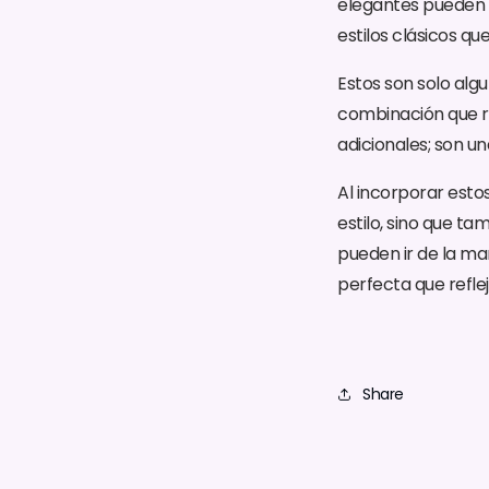
elegantes pueden 
estilos clásicos q
Estos son solo alg
combinación que re
adicionales; son una
Al incorporar esto
estilo, sino que ta
pueden ir de la ma
perfecta que reflej
Share