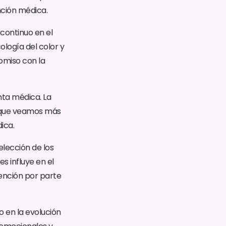
nción médica.
 continuo en el
ología del color y
omiso con la
nta médica. La
e que veamos más
ica.
elección de los
s influye en el
tención por parte
 en la evolución