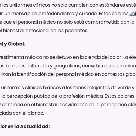
en los uniformes clínicos no solo cumplen con estándares esté
 un mensaje de profesionalismo y cuidado. Estos colores
un
de que el personal médico no solo está comprometido con la p
l bienestar emocional de los pacientes.
l y Global:
vestimenta médica no se detuvo en la ciencia del color. La el
 las barreras culturales y geográficas, convirtiéndose en col
litan la identificación del personal médico en contextos glob
s uniformes clínicos blancos a los tonos relajantes de verde 
n la percepción pública de la profesión médica. Estos colore
entrada en el bienestar, desviándose de la percepción clás
iada con el blanco.
lor en la Actualidad: