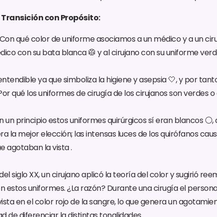
 Transición con Propósito:
Con qué color de uniforme asociamos a un médico y a un cir
dico con su bata blanca 🥼 y al cirujano con su uniforme verde
entendible ya que simboliza la higiene y asepsia 🤍, y por tant
or qué los uniformes de cirugía de los cirujanos son verdes o 
n un principio estos uniformes quirúrgicos sí eran blancos ⚪
a la mejor elección; las intensas luces de los quirófanos caus
ue agotaban la vista .
del siglo XX, un cirujano aplicó la teoría del color y sugirió r
en estos uniformes. ¿La razón? Durante una cirugía el person
vista en el color rojo de la sangre, lo que genera un agotamien
 de diferenciar la distintas tonalidades.