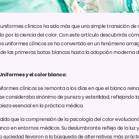
 uniformes clínicos ha sido más que una simple transición de 
o por la ciencia del color. Con este artículo descubrirás cóm
los uniformes clínicos se ha convertido en un fenómeno arraig
esde las primeras batas blancas hasta la adopción moderna 
 Uniformes y el color blanco:
uniformes clínicos se remonta a los días en que el blanco rei
o se consideraba sinónimo de pureza y esterilidad, reflejando l
pieza esencial en la práctica médica.
ida que la comprensión de la psicología del color evolucionó,
lanco en entornos médicos. Su deslumbrante reflejo de la luz y
 suciedad llevaron a la búsqueda de alternativas más prácti