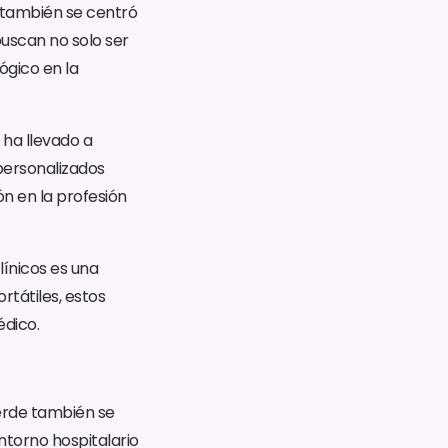
; también se centró
buscan no solo ser
ógico en la
 ha llevado a
personalizados
ón en la profesión
línicos es una
rtátiles, estos
édico.
rde también se
ntorno hospitalario