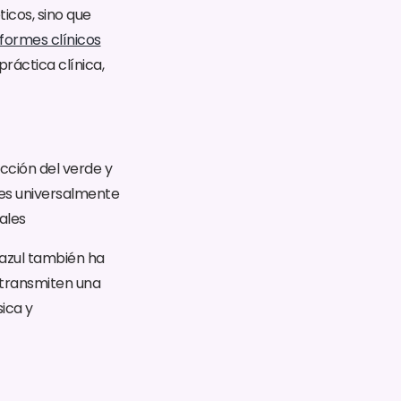
ticos, sino que
iformes clínicos
ráctica clínica,
ección del verde y
ores universalmente
ales
y azul también ha
s transmiten una
ica y