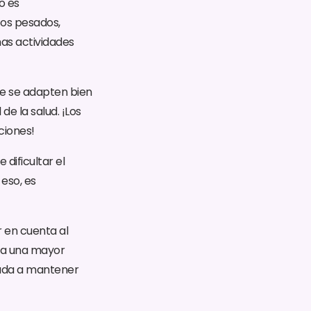
o es
tos pesados,
as actividades
ue se adapten bien
e la salud. ¡Los
ciones!
ificultar el
eso, es
r en cuenta al
nda una mayor
yuda a mantener