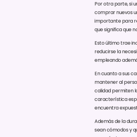
Por otra parte, si 
comprar nuevos uni
importante para re
que significa que 
Esto último trae in
reducirse la neces
empleando además 
En cuanto a sus car
mantener al person
calidad permiten la
característica es
encuentra expuesto
Además de la durab
sean cómodos y qu