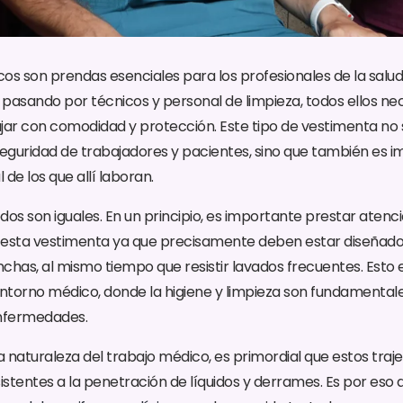
icos son prendas esenciales para los profesionales de la sal
pasando por técnicos y personal de limpieza, todos ellos nec
jar con comodidad y protección. Este tipo de vestimenta no 
seguridad de trabajadores y pacientes, sino que también es i
de los que allí laboran.
dos son iguales. En un principio, es importante prestar atenci
esta vestimenta ya que precisamente deben estar diseñados
chas, al mismo tiempo que resistir lavados frecuentes. Esto
 entorno médico, donde la higiene y limpieza son fundamentale
nfermedades.
a naturaleza del trabajo médico, es primordial que estos traj
stentes a la penetración de líquidos y derrames. Es por eso q