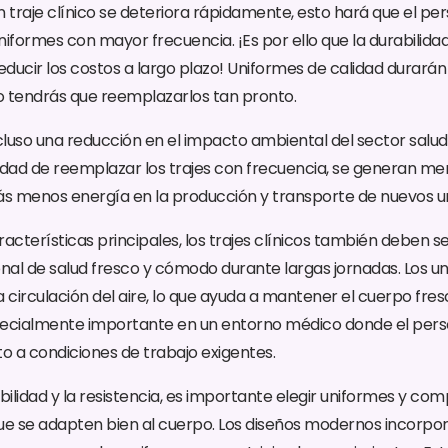
un traje clínico se deteriora rápidamente, esto hará que el p
formes con mayor frecuencia. ¡Es por ello que la durabilida
ducir los costos a largo plazo! Uniformes de calidad durarán
no tendrás que reemplazarlos tan pronto.
cluso una reducción en el impacto ambiental del sector salud,
idad de reemplazar los trajes con frecuencia, se generan men
menos energía en la producción y transporte de nuevos u
acterísticas principales, los trajes clínicos también deben se
al de salud fresco y cómodo durante largas jornadas. Los un
 circulación del aire, lo que ayuda a mantener el cuerpo fres
pecialmente importante en un entorno médico donde el perso
 a condiciones de trabajo exigentes.
ilidad y la resistencia, es importante elegir uniformes y c
e se adapten bien al cuerpo. Los diseños modernos incorpor