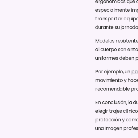
ergonómicas que as
especialmente imp
transportar equipo
durante su jornada
Modelos resistente
al cuerpo son ento
uniformes deben pe
Por ejemplo, un
pa
movimiento y hacer
recomendable prob
En conclusión, la d
elegir trajes clíni
protección y como
una imagen profes