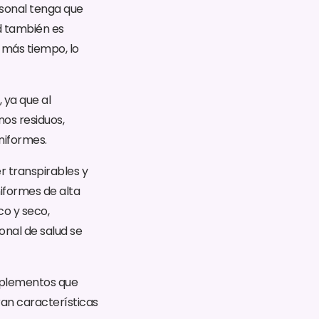
ersonal tenga que
d también es
 más tiempo, lo
 ya que al
os residuos,
niformes.
r transpirables y
iformes de alta
co y seco,
nal de salud se
omplementos que
an características