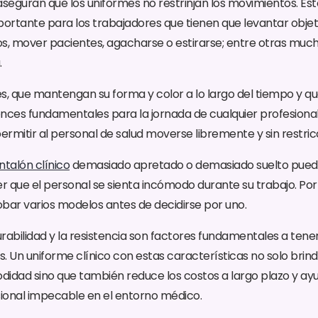
eguran que los uniformes no restrinjan los movimientos. Est
ortante para los trabajadores que tienen que levantar obje
s, mover pacientes, agacharse o estirarse; entre otras much
.
s, que mantengan su forma y color a lo largo del tiempo y q
nces fundamentales para la jornada de cualquier profesional d
rmitir al personal de salud moverse libremente y sin restric
ntalón clínico
demasiado apretado o demasiado suelto puede d
 que el personal se sienta incómodo durante su trabajo. Por 
ar varios modelos antes de decidirse por uno.
urabilidad y la resistencia son factores fundamentales a tene
cos. Un uniforme clínico con estas características no solo bri
didad sino que también reduce los costos a largo plazo y a
ional impecable en el entorno médico.