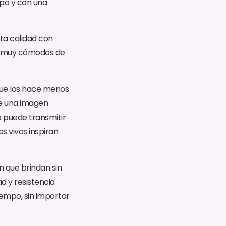
po y con una
lta calidad con
r y muy cómodos de
que los hace menos
de una imagen
o puede transmitir
s vivos inspiran
n que brindan sin
d y resistencia
iempo, sin importar