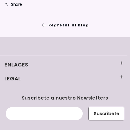
Share
Regresar al blog
ENLACES
LEGAL
Inicio
Contacto
Términos y condiciones
Suscribete a nuestro Newsletters
Uniformes Clínicos Mujer
Políticas de reembolso
Suscribete
Uniformes Clínicos Hombre
Políticas de envío