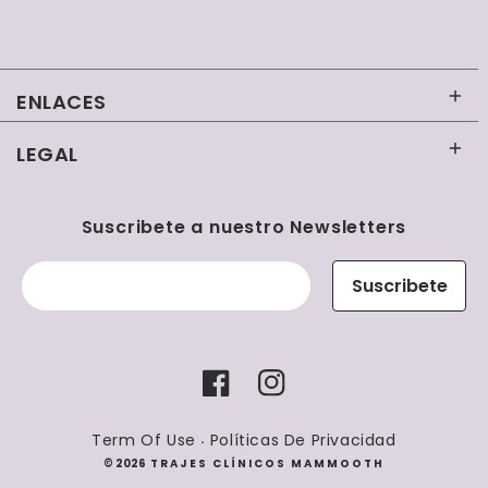
ENLACES
LEGAL
Inicio
Contacto
Términos y condiciones
Suscribete a nuestro Newsletters
Uniformes Clínicos Mujer
Políticas de reembolso
Suscribete
Uniformes Clínicos Hombre
Políticas de envío
Tienda
Políticas de privacidad
Facebook
Instagram
Términos del servicio
Term Of Use
Políticas De Privacidad
Formas
·
Política de reembolso
© 2026
TRAJES CLÍNICOS MAMMOOTH
de