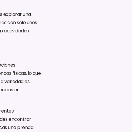
s explorar una
ras con solo unos
as actividades
pciones
ndas físicas, lo que
ta variedad es
encias ni
erentes
uedes encontrar
scas una prenda