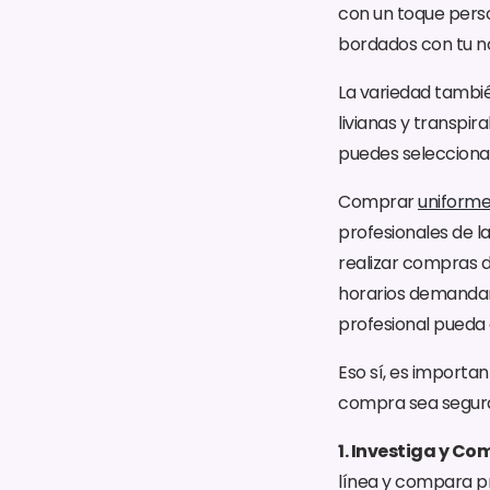
con un toque perso
bordados con tu no
La variedad también
livianas y transpir
puedes seleccionar
Comprar
uniformes
profesionales de l
realizar compras d
horarios demandan
profesional pueda 
Eso sí, es importa
compra sea segura 
1. Investiga y Co
línea y compara pr