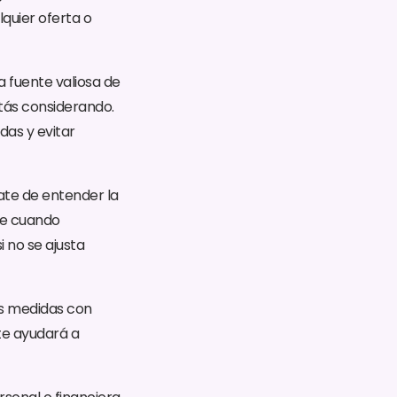
lquier oferta o
 fuente valiosa de
stás considerando.
das y evitar
ate de entender la
te cuando
 no se ajusta
us medidas con
 te ayudará a