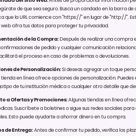
uridad del Sitio Web:
Antes de proporcionar información per
segúrate de que sea seguro. Busca un candado en la barra de 
a que la URL comience con "https://" en lugar de "http://". Es
o web cifra tus datos para proteger tu privacidad.
entación de la Compra:
Después de realizar una compra e
 confirmaciones de pedido y cualquier comunicación relacion
facilitará el proceso en caso de problemas o devoluciones.
iones de Personalización:
Si deseas agregar un toque person
i la tienda en línea ofrece opciones de personalización. Puedes
tipo de tu institución médica o cualquier otro detalle que de
to a Ofertas y Promociones:
Algunas tiendas en línea ofre
icas. Suscríbete a boletines o sigue sus redes sociales para 
ales. Esto puede ayudarte a ahorrar dinero en tu compra.
os de Entrega:
Antes de confirmar tu pedido, verifica los pla