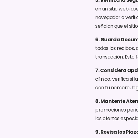
5. Verifica la Seg
en un sitio web, a
navegador o verific
señalan que el siti
6. Guarda Docum
todos los recibos,
transacción. Esto 
7. Considera Opc
clínico, verifica s
con tu nombre, logo
8. Mantente Aten
promociones periód
las ofertas especi
9. Revisa los Plaz