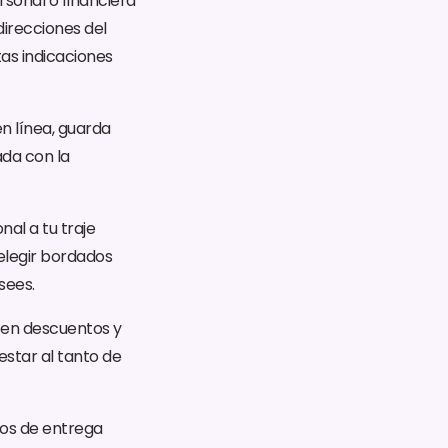
sonal o financiera
direcciones del
tas indicaciones
n línea, guarda
ada con la
al a tu traje
 elegir bordados
sees.
cen descuentos y
estar al tanto de
zos de entrega