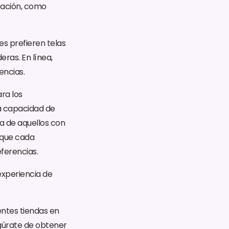
zación, como
es prefieren telas
eras. En línea,
encias.
ra los
La capacidad de
da de aquellos con
 que cada
eferencias.
experiencia de
entes tiendas en
egúrate de obtener