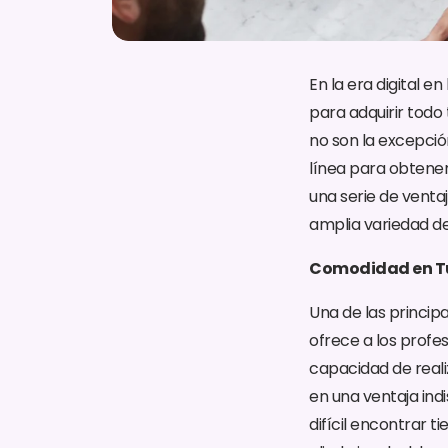
En la era digital 
para adquirir todo 
no son la excepción
línea para obtener
una serie de venta
amplia variedad de
Comodidad en T
Una de las princip
ofrece a los profes
capacidad de reali
en una ventaja indi
difícil encontrar t